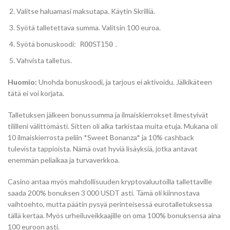
Valitse haluamasi maksutapa. Käytin Skrilliä.
Syötä talletettava summa. Valitsin 100 euroa.
Syötä bonuskoodi:
.
ROOST150
Vahvista talletus.
Huomio:
Unohda bonuskoodi, ja tarjous ei aktivoidu. Jälkikäteen
tätä ei voi korjata.
Talletuksen jälkeen bonussumma ja ilmaiskierrokset ilmestyivät
tililleni välittömästi. Sitten oli aika tarkistaa muita etuja. Mukana oli
10 ilmaiskierrosta peliin *Sweet Bonanza* ja 10% cashback
tulevista tappioista. Nämä ovat hyviä lisäyksiä, jotka antavat
enemmän peliaikaa ja turvaverkkoa.
Casino antaa myös mahdollisuuden kryptovaluutoilla tallettaville
saada 200% bonuksen 3 000 USDT asti. Tämä oli kiinnostava
vaihtoehto, mutta päätin pysyä perinteisessä eurotalletuksessa
tällä kertaa. Myös urheiluveikkaajille on oma 100% bonuksensa aina
100 euroon asti.