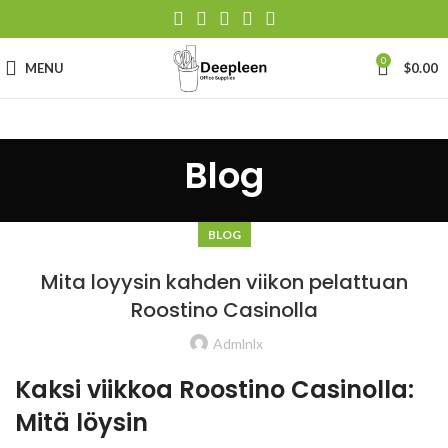
0
MENU
$
0.00
Blog
BLOG
Mita loyysin kahden viikon pelattuan
Roostino Casinolla
Admlnlx
Kaksi viikkoa Roostino Casinolla:
Mitä löysin