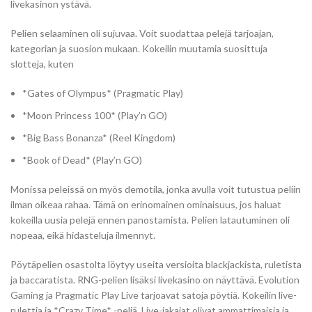
livekasinon ystävä.
Pelien selaaminen oli sujuvaa. Voit suodattaa pelejä tarjoajan,
kategorian ja suosion mukaan. Kokeilin muutamia suosittuja
slotteja, kuten
*Gates of Olympus* (Pragmatic Play)
*Moon Princess 100* (Play’n GO)
*Big Bass Bonanza* (Reel Kingdom)
*Book of Dead* (Play’n GO)
Monissa peleissä on myös demotila, jonka avulla voit tutustua peliin
ilman oikeaa rahaa. Tämä on erinomainen ominaisuus, jos haluat
kokeilla uusia pelejä ennen panostamista. Pelien latautuminen oli
nopeaa, eikä hidasteluja ilmennyt.
Pöytäpelien osastolta löytyy useita versioita blackjackista, ruletista
ja baccaratista. RNG-pelien lisäksi livekasino on näyttävä. Evolution
Gaming ja Pragmatic Play Live tarjoavat satoja pöytiä. Kokeilin live-
rulettia ja *Crazy Time* -peliä. Live-jakajat olivat ammattimaisia ja