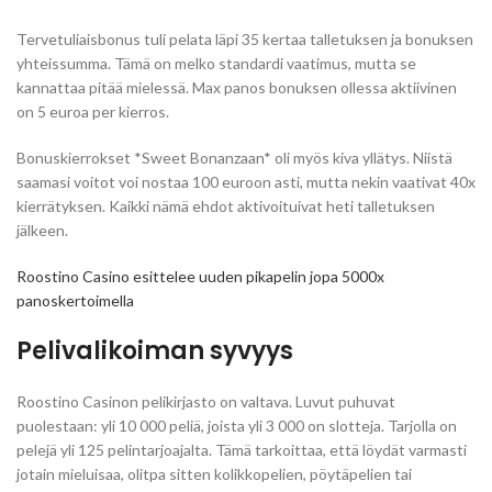
Tervetuliaisbonus tuli pelata läpi 35 kertaa talletuksen ja bonuksen
yhteissumma. Tämä on melko standardi vaatimus, mutta se
kannattaa pitää mielessä. Max panos bonuksen ollessa aktiivinen
on 5 euroa per kierros.
Bonuskierrokset *Sweet Bonanzaan* oli myös kiva yllätys. Niistä
saamasi voitot voi nostaa 100 euroon asti, mutta nekin vaativat 40x
kierrätyksen. Kaikki nämä ehdot aktivoituivat heti talletuksen
jälkeen.
Roostino Casino esittelee uuden pikapelin jopa 5000x
panoskertoimella
Pelivalikoiman syvyys
Roostino Casinon pelikirjasto on valtava. Luvut puhuvat
puolestaan: yli 10 000 peliä, joista yli 3 000 on slotteja. Tarjolla on
pelejä yli 125 pelintarjoajalta. Tämä tarkoittaa, että löydät varmasti
jotain mieluisaa, olitpa sitten kolikkopelien, pöytäpelien tai